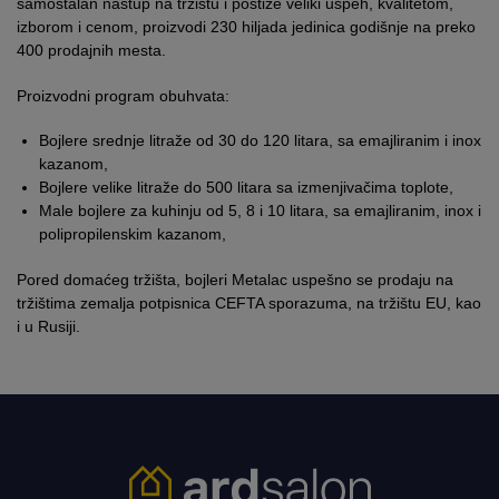
samostalan nastup na tržištu i postiže veliki uspeh, kvalitetom,
izborom i cenom, proizvodi 230 hiljada jedinica godišnje na preko
400 prodajnih mesta.
Proizvodni program obuhvata:
Bojlere srednje litraže od 30 do 120 litara, sa emajliranim i inox
kazanom,
Bojlere velike litraže do 500 litara sa izmenjivačima toplote,
Male bojlere za kuhinju od 5, 8 i 10 litara, sa emajliranim, inox i
polipropilenskim kazanom,
Pored domaćeg tržišta, bojleri Metalac uspešno se prodaju na
tržištima zemalja potpisnica CEFTA sporazuma, na tržištu EU, kao
i u Rusiji.