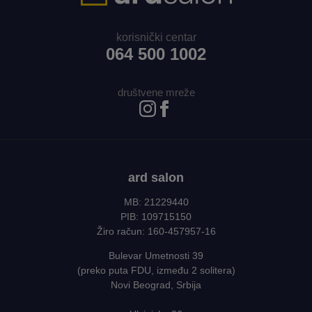
korisnički centar
064 500 1002
društvene mreže
ard salon
MB: 21229440
PIB: 109715150
Žiro račun: 160-457957-16
Bulevar Umetnosti 39
(preko puta FDU, između 2 solitera)
Novi Beograd, Srbija