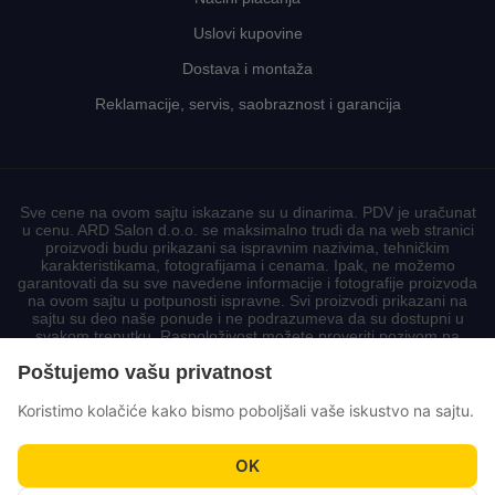
Uslovi kupovine
Dostava i montaža
Reklamacije, servis, saobraznost i garancija
Sve cene na ovom sajtu iskazane su u dinarima. PDV je uračunat
u cenu. ARD Salon d.o.o. se maksimalno trudi da na web stranici
proizvodi budu prikazani sa ispravnim nazivima, tehničkim
karakteristikama, fotografijama i cenama. Ipak, ne možemo
garantovati da su sve navedene informacije i fotografije proizvoda
na ovom sajtu u potpunosti ispravne. Svi proizvodi prikazani na
sajtu su deo naše ponude i ne podrazumeva da su dostupni u
svakom trenutku. Raspoloživost možete proveriti pozivom na
korisnički centar.
Poštujemo vašu privatnost
Koristimo kolačiće kako bismo poboljšali vaše iskustvo na sajtu.
OK