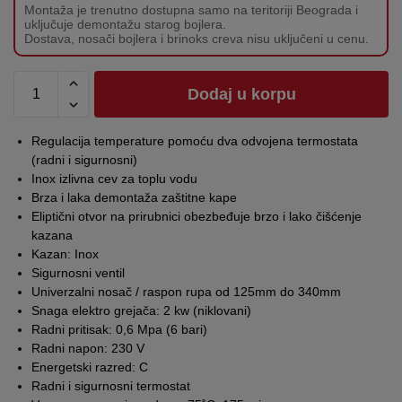
Montaža je trenutno dostupna samo na teritoriji Beograda i
uključuje demontažu starog bojlera.
Dostava, nosači bojlera i brinoks creva nisu uključeni u cenu.
Dodaj u korpu
Regulacija temperature pomoću dva odvojena termostata
(radni i sigurnosni)
Inox izlivna cev za toplu vodu
Brza i laka demontaža zaštitne kape
Eliptični otvor na prirubnici obezbeđuje brzo i lako čišćenje
kazana
Kazan: Inox
Sigurnosni ventil
Univerzalni nosač / raspon rupa od 125mm do 340mm
Snaga elektro grejača: 2 kw (niklovani)
Radni pritisak: 0,6 Mpa (6 bari)
Radni napon: 230 V
Energetski razred: C
Radni i sigurnosni termostat