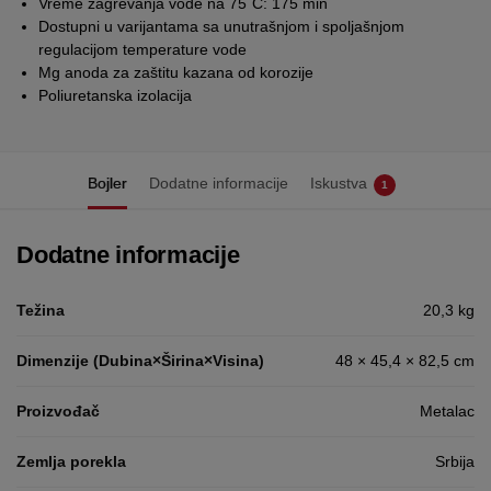
Vreme zagrevanja vode na 75˚C: 175 min
Dostupni u varijantama sa unutrašnjom i spoljašnjom
regulacijom temperature vode
Mg anoda za zaštitu kazana od korozije
Poliuretanska izolacija
Bojler
Dodatne informacije
Iskustva
1
Dodatne informacije
Težina
20,3 kg
Dimenzije (Dubina×Širina×Visina)
48 × 45,4 × 82,5 cm
Proizvođač
Metalac
Zemlja porekla
Srbija