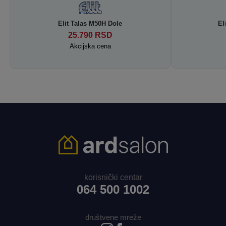
Elit Talas M50H Dole
El
25.790
RSD
Akcijska cena
korisnički centar
064 500 1002
društvene mreže