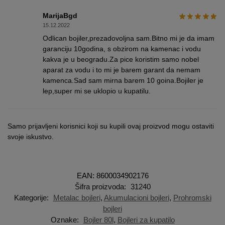
MarijaBgd
15.12.2022
Odlican bojiler,prezadovoljna sam.Bitno mi je da imam
garanciju 10godina, s obzirom na kamenac i vodu
kakva je u beogradu.Za pice koristim samo nobel
aparat za vodu i to mi je barem garant da nemam
kamenca.Sad sam mirna barem 10 goina.Bojiler je
lep,super mi se uklopio u kupatilu.
Samo prijavljeni korisnici koji su kupili ovaj proizvod mogu ostaviti
svoje iskustvo.
EAN: 8600034902176
Šifra proizvoda:
31240
Kategorije:
Metalac bojleri
,
Akumulacioni bojleri
,
Prohromski
bojleri
Oznake:
Bojler 80l
,
Bojleri za kupatilo