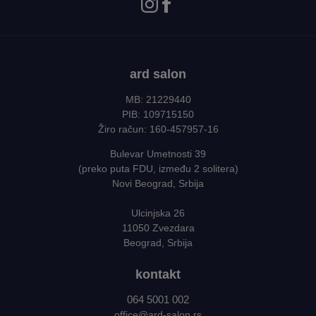
ard salon
MB: 21229440
PIB: 109715150
Žiro račun: 160-457957-16
Bulevar Umetnosti 39
(preko puta FDU, između 2 solitera)
Novi Beograd, Srbija
Ulcinjska 26
11050 Zvezdara
Beograd, Srbija
kontakt
064 5001 002
office@ard-salon.rs