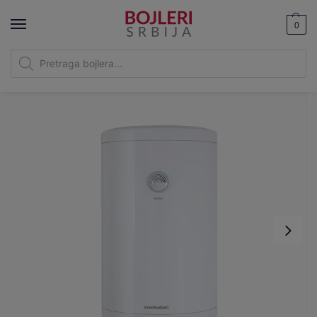
0
Bojleri Srbija
|
Metalac bojleri
|
Metalac Hydra MB 80 E2i