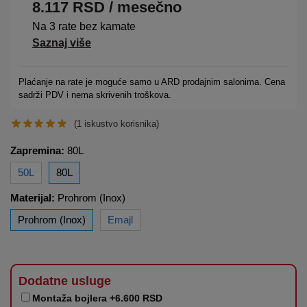
8.117
RSD
/ mesečno
Na 3 rate bez kamate
Saznaj više
Plaćanje na rate je moguće samo u ARD prodajnim salonima. Cena
sadrži PDV i nema skrivenih troškova.
(
1
iskustvo korisnika)
Zapremina:
80L
50L
80L
Materijal:
Prohrom (Inox)
Prohrom (Inox)
Emajl
Dodatne usluge
Montaža bojlera +6.600 RSD