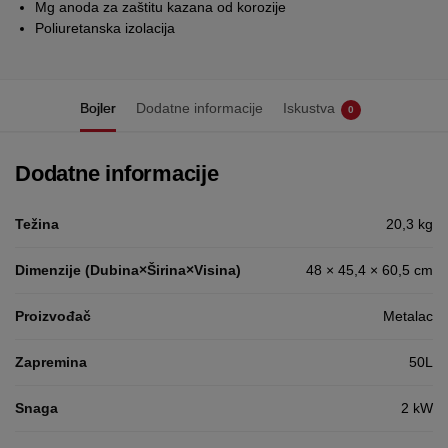
Mg anoda za zaštitu kazana od korozije
Poliuretanska izolacija
Bojler
Dodatne informacije
Iskustva
0
Dodatne informacije
Težina
20,3 kg
Dimenzije (Dubina×Širina×Visina)
48 × 45,4 × 60,5 cm
Proizvođač
Metalac
Zapremina
50L
Snaga
2 kW