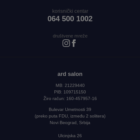
korisnički centar
064 500 1002
društvene mreže
ard salon
MB: 21229440
PIB: 109715150
Žiro račun: 160-457957-16
Bulevar Umetnosti 39
(preko puta FDU, između 2 solitera)
Novi Beograd, Srbija
Ulcinjska 26