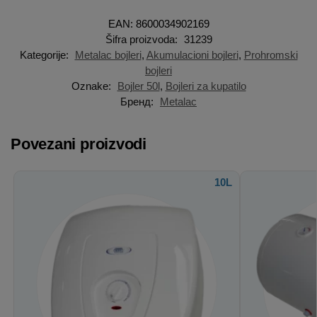
EAN: 8600034902169
Šifra proizvoda:
31239
Kategorije:
Metalac bojleri
,
Akumulacioni bojleri
,
Prohromski
bojleri
Oznake:
Bojler 50l
,
Bojleri za kupatilo
Бренд:
Metalac
Povezani proizvodi
10L