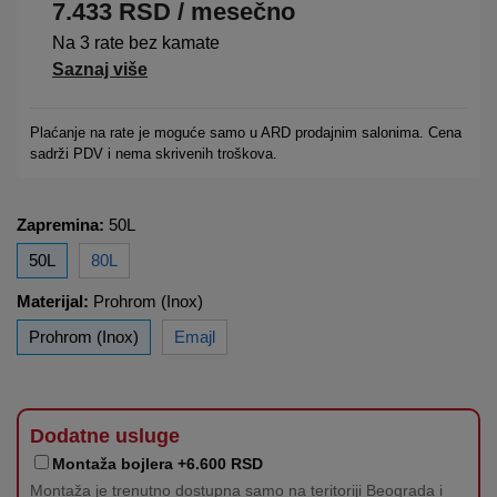
7.433
RSD
/ mesečno
Na 3 rate bez kamate
Saznaj više
Plaćanje na rate je moguće samo u ARD prodajnim salonima. Cena
sadrži PDV i nema skrivenih troškova.
Zapremina:
50L
50L
80L
Materijal:
Prohrom (Inox)
Prohrom (Inox)
Emajl
Dodatne usluge
Montaža bojlera +6.600 RSD
Montaža je trenutno dostupna samo na teritoriji Beograda i