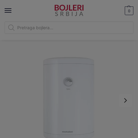
0
Bojleri Srbija
|
Metalac bojleri
|
Metalac Hydra MB 50 E2i