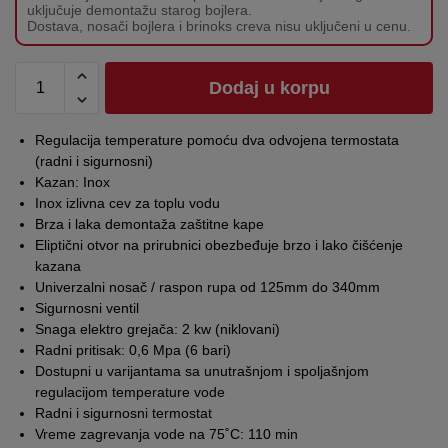
uključuje demontažu starog bojlera.
Dostava, nosači bojlera i brinoks creva nisu uključeni u cenu.
Dodaj u korpu
Regulacija temperature pomoću dva odvojena termostata
(radni i sigurnosni)
Kazan: Inox
Inox izlivna cev za toplu vodu
Brza i laka demontaža zaštitne kape
Eliptični otvor na prirubnici obezbeđuje brzo i lako čišćenje
kazana
Univerzalni nosač / raspon rupa od 125mm do 340mm
Sigurnosni ventil
Snaga elektro grejača: 2 kw (niklovani)
Radni pritisak: 0,6 Mpa (6 bari)
Dostupni u varijantama sa unutrašnjom i spoljašnjom
regulacijom temperature vode
Radni i sigurnosni termostat
Vreme zagrevanja vode na 75˚C: 110 min