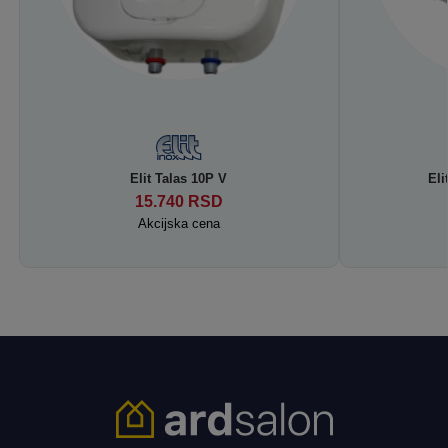
Elit Talas 10P V
Eli
15.740
RSD
Akcijska cena