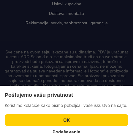
Uslovi kupovine
Dostava i montaža
Reklamacije, servis, saobraznost i garancija
Sve cene na ovom sajtu iskazane su u dinarima. PDV je uračunat
u cenu. ARD Salon d.o.o. se maksimalno trudi da na web stranici
proizvodi budu prikazani sa ispravnim nazivima, tehničkim
karakteristikama, fotografijama i cenama. Ipak, ne možemo
garantovati da su sve navedene informacije i fotografije proizvoda
na ovom sajtu u potpunosti ispravne. Svi proizvodi prikazani na
sajtu su deo naše ponude i ne podrazumeva da su dostupni u
svakom trenutku. Raspoloživost možete proveriti pozivom na
korisnički centar.
Poštujemo vašu privatnost
Koristimo kolačiće kako bismo poboljšali vaše iskustvo na sajtu.
OK
Podešavanja