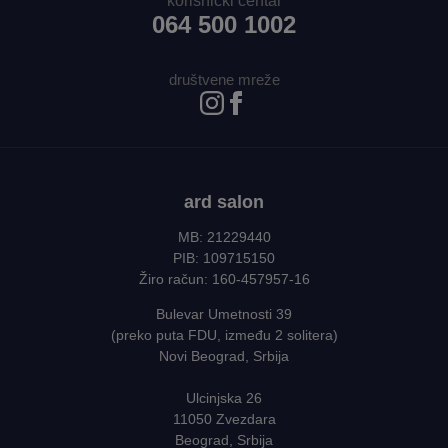
korisnički centar
064 500 1002
društvene mreže
ard salon
MB: 21229440
PIB: 109715150
Žiro račun: 160-457957-16
Bulevar Umetnosti 39
(preko puta FDU, između 2 solitera)
Novi Beograd, Srbija
Ulcinjska 26
11050 Zvezdara
Beograd, Srbija