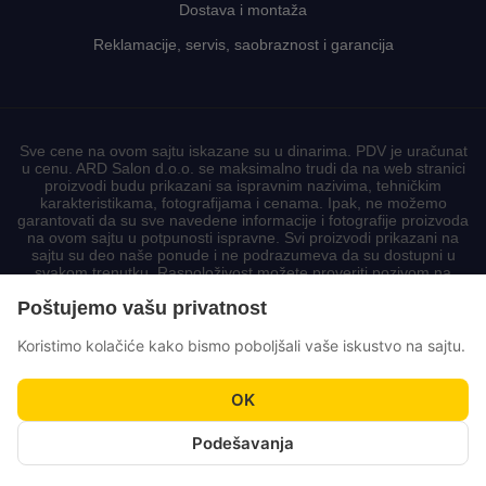
Dostava i montaža
Reklamacije, servis, saobraznost i garancija
Sve cene na ovom sajtu iskazane su u dinarima. PDV je uračunat
u cenu. ARD Salon d.o.o. se maksimalno trudi da na web stranici
proizvodi budu prikazani sa ispravnim nazivima, tehničkim
karakteristikama, fotografijama i cenama. Ipak, ne možemo
garantovati da su sve navedene informacije i fotografije proizvoda
na ovom sajtu u potpunosti ispravne. Svi proizvodi prikazani na
sajtu su deo naše ponude i ne podrazumeva da su dostupni u
svakom trenutku. Raspoloživost možete proveriti pozivom na
korisnički centar.
Poštujemo vašu privatnost
Koristimo kolačiće kako bismo poboljšali vaše iskustvo na sajtu.
OK
Podešavanja
© ARD Salon – Sva prava zadržana