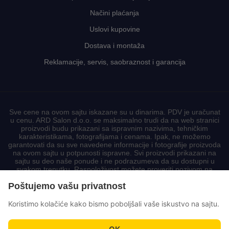
Načini plaćanja
Uslovi kupovine
Dostava i montaža
Reklamacije, servis, saobraznost i garancija
Sve cene na ovom sajtu iskazane su u dinarima. PDV je uračunat
u cenu. ARD Salon d.o.o. se maksimalno trudi da na web stranici
proizvodi budu prikazani sa ispravnim nazivima, tehničkim
karakteristikama, fotografijama i cenama. Ipak, ne možemo
garantovati da su sve navedene informacije i fotografije proizvoda
na ovom sajtu u potpunosti ispravne. Svi proizvodi prikazani na
sajtu su deo naše ponude i ne podrazumeva da su dostupni u
svakom trenutku. Raspoloživost možete proveriti pozivom na
korisnički centar.
Poštujemo vašu privatnost
Koristimo kolačiće kako bismo poboljšali vaše iskustvo na sajtu.