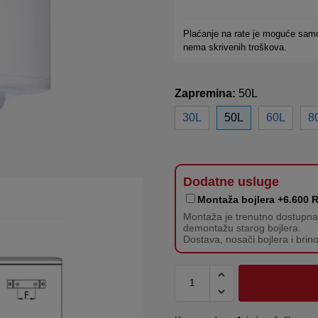
Plaćanje na rate je moguće sam
nema skrivenih troškova.
Zapremina:
50L
30L
50L
60L
8
Dodatne usluge
Montaža bojlera +6.600 
Montaža je trenutno dostupna s
demontažu starog bojlera.
Dostava, nosači bojlera i brin