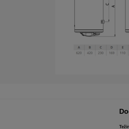
Do
Teži