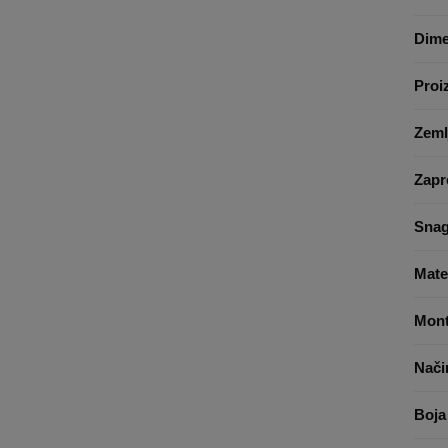
Dime
Proi
Zeml
Zapr
Sna
Mater
Mont
Nači
Boja