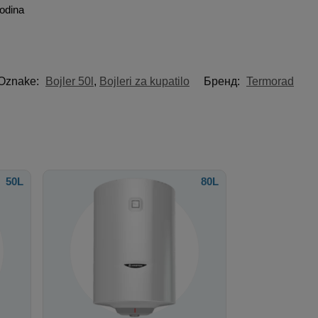
odina
Oznake:
Bojler 50l
,
Bojleri za kupatilo
Бренд:
Termorad
50L
80L