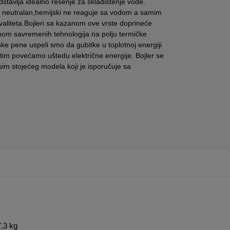
stavlja idealno rešenje za skladištenje vode.
ski neutralan,hemijski ne reaguje sa vodom a samim
valiteta.Bojleri sa kazanom ove vrste doprineće
nom savremenih tehnologija na polju termičke
ske pene uspeli smo da gubitke u toplotnoj energiji
m povećamo uštedu električne energije. Bojler se
im stojećeg modela koji je isporučuje sa
,3 kg