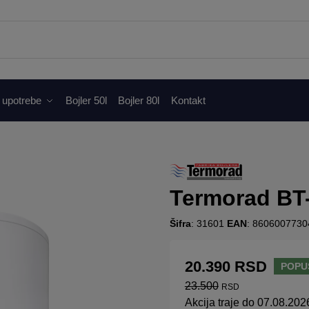
 upotrebe
Bojler 50l
Bojler 80l
Kontakt
Termorad BT
Šifra
: 31601
EAN
: 8606007730
20.390
RSD
POPU
23.500
RSD
Akcija traje do 07.08.202