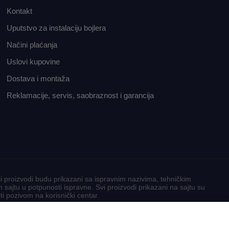
Kontakt
Uputstvo za instalaciju bojlera
Načini plaćanja
Uslovi kupovine
Dostava i montaža
Reklamacije, servis, saobraznost i garancija
 proizvodi budu prikazani sa ispravnim nazivima, tehničkim
sajtu u potpunosti ispravne. Svi proizvodi prikazani na sajtu su
 pozivom na korisnički centar.