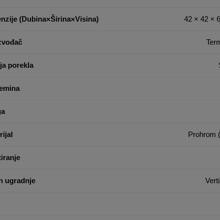
nzije (Dubina×Širina×Visina)
42 × 42 × 
zvođač
Ter
ja porekla
emina
ga
ijal
Prohrom (
iranje
n ugradnje
Vert