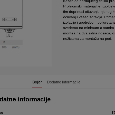
Kazan od nerđajućeg čelika pred
Prohromski materijal je fiziolo
tim doprinosi očuvanju njenog k
očuvanju vašeg zdravlja. Prime
izolacije i upotrebom poliuretan
svedemo na minimum a samim ti
montira na dva zidna nosača, os
nožicama za montažu na pod.
Bojler
Dodatne informacije
datne informacije
na
17