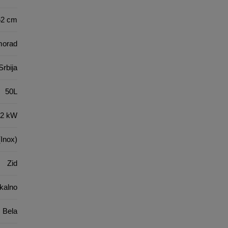
62 cm
morad
Srbija
50L
2 kW
Inox)
Zid
ikalno
Bela