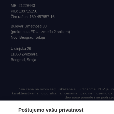
MB: 21229440
PIB: 109715150
Žiro račun: 160-457957-16
Bulevar Umetnosti 39
(preko puta FDU, između 2 solitera)
Novi Beograd, Srbija
Ulcinjska 26
11050 Zvezdara
Beograd, Srbija
Sve cene na ovom sajtu iskazane su u dinarima. PDV je ura
karakteristikama, fotografijama i cenama. Ipak, ne možemo garan
deo naše ponude i ne podrazum
Poštujemo vašu privatnost