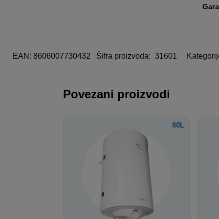
Gara
EAN: 8606007730432
Šifra proizvoda:
31601
Kategori
Povezani proizvodi
80L