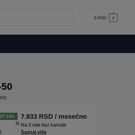
0
RSD
0
-50
432
7.833
RSD
/ mesečno
ST 14%
ili
Na 3 rate bez kamate
6
Saznaj više