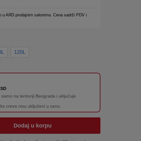
o u ARD prodajnim salonima. Cena sadrži PDV i
0L
120L
RSD
amo na teritoriji Beograda i uključuje
oks creva nisu uključeni u cenu.
Dodaj u korpu