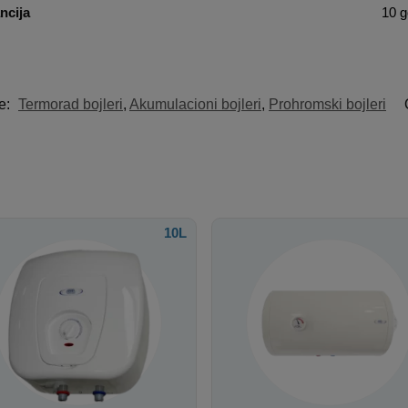
ncija
10 g
je:
Termorad bojleri
,
Akumulacioni bojleri
,
Prohromski bojleri
10L