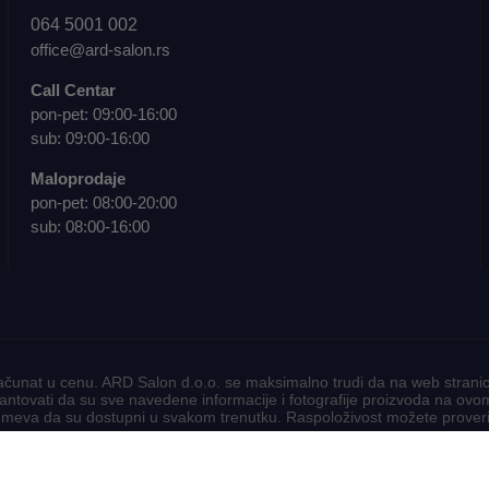
064 5001 002
office@ard-salon.rs
Call Centar
pon-pet: 09:00-16:00
sub: 09:00-16:00
Maloprodaje
pon-pet: 08:00-20:00
sub: 08:00-16:00
čunat u cenu. ARD Salon d.o.o. se maksimalno trudi da na web stranici
tovati da su sve navedene informacije i fotografije proizvoda na ovom 
eva da su dostupni u svakom trenutku. Raspoloživost možete proveriti