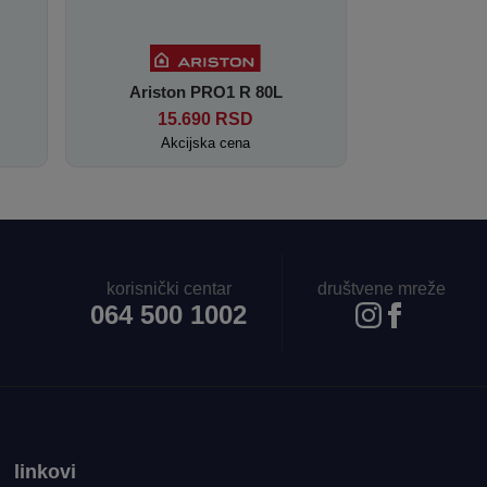
Ariston PRO1 R 80L
15.690
RSD
Akcijska cena
korisnički centar
društvene mreže
064 500 1002
linkovi