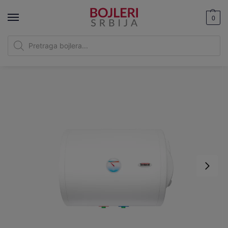
0
Bojleri Srbija
|
Termorad bojleri
|
Termorad BT-50L Horizontalni Desni