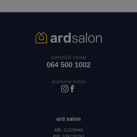
korisnički centar
064 500 1002
društvene mreže
ard salon
MB: 21229440
PIB: 109715150