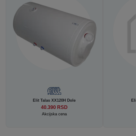
Elit Talas XX120H Dole
El
40.390
RSD
Akcijska cena