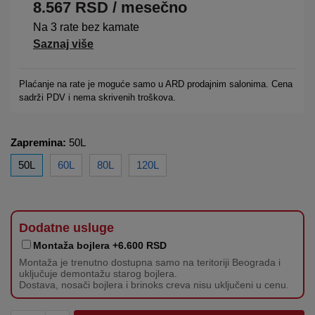
8.567
RSD
/ mesečno
Na 3 rate bez kamate
Saznaj više
Plaćanje na rate je moguće samo u ARD prodajnim salonima. Cena
sadrži PDV i nema skrivenih troškova.
Zapremina:
50L
50L
60L
80L
120L
Dodatne usluge
Montaža bojlera +6.600 RSD
Montaža je trenutno dostupna samo na teritoriji Beograda i
uključuje demontažu starog bojlera.
Dostava, nosači bojlera i brinoks creva nisu uključeni u cenu.