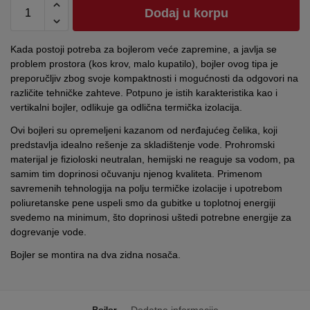
Dodaj u korpu
Kada postoji potreba za bojlerom veće zapremine, a javlja se
problem prostora (kos krov, malo kupatilo), bojler ovog tipa je
preporučljiv zbog svoje kompaktnosti i mogućnosti da odgovori na
različite tehničke zahteve. Potpuno je istih karakteristika kao i
vertikalni bojler, odlikuje ga odlična termička izolacija.
Ovi bojleri su opremeljeni kazanom od nerđajućeg čelika, koji
predstavlja idealno rešenje za skladištenje vode. Prohromski
materijal je fizioloski neutralan, hemijski ne reaguje sa vodom, pa
samim tim doprinosi očuvanju njenog kvaliteta. Primenom
savremenih tehnologija na polju termičke izolacije i upotrebom
poliuretanske pene uspeli smo da gubitke u toplotnoj energiji
svedemo na minimum, što doprinosi uštedi potrebne energije za
dogrevanje vode.
Bojler se montira na dva zidna nosača.