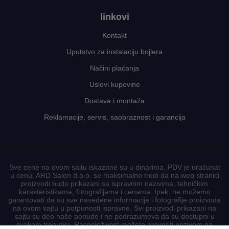
linkovi
Kontakt
Uputstvo za instalaciju bojlera
Načini plaćanja
Uslovi kupovine
Dostava i montaža
Reklamacije, servis, saobraznost i garancija
Sve cene na ovom sajtu iskazane su u dinarima. PDV je uračunat
u cenu. ARD Salon d.o.o. se maksimalno trudi da na web stranici
proizvodi budu prikazani sa ispravnim nazivima, tehničkim
karakteristikama, fotografijama i cenama. Ipak, ne možemo
garantovati da su sve navedene informacije i fotografije proizvoda
na ovom sajtu u potpunosti ispravne. Svi proizvodi prikazani na
sajtu su deo naše ponude i ne podrazumeva da su dostupni u
svakom trenutku. Raspoloživost možete proveriti pozivom na