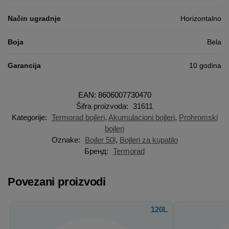
Način ugradnje
Horizontalno
Boja
Bela
Garancija
10 godina
EAN: 8606007730470
Šifra proizvoda:
31611
Kategorije:
Termorad bojleri
,
Akumulacioni bojleri
,
Prohromski
bojleri
Oznake:
Bojler 50l
,
Bojleri za kupatilo
Бренд:
Termorad
Povezani proizvodi
120L