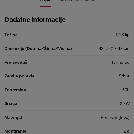
Bojler
Dodatne informacije
Dodatne informacije
Težina
17,3 kg
Dimenzije (Dubina×Širina×Visina)
42 × 62 × 42 cm
Proizvođač
Termorad
Zemlja porekla
Srbija
Zapremina
50L
Snaga
2 kW
Materijal
Prohrom (Inox)
Montiranje
Zid