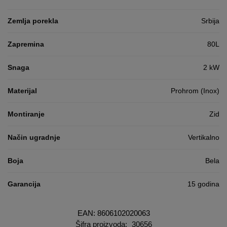
Zemlja porekla
Srbija
Zapremina
80L
Snaga
2 kW
Materijal
Prohrom (Inox)
Montiranje
Zid
Način ugradnje
Vertikalno
Boja
Bela
Garancija
15 godina
EAN: 8606102020063
Šifra proizvoda:
30656