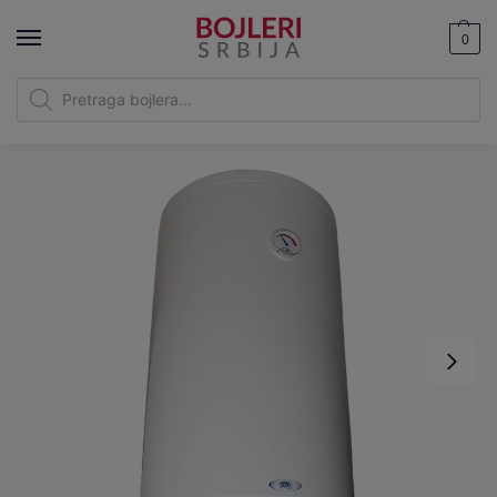
0
Bojleri Srbija
|
Elit bojleri
|
Elit Talas X80