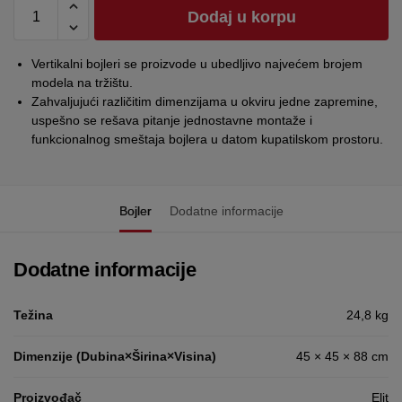
Dodaj u korpu
Vertikalni bojleri se proizvode u ubedljivo najvećem brojem
modela na tržištu.
Zahvaljujući različitim dimenzijama u okviru jedne zapremine,
uspešno se rešava pitanje jednostavne montaže i
funkcionalnog smeštaja bojlera u datom kupatilskom prostoru.
Bojler
Dodatne informacije
Dodatne informacije
Težina
24,8 kg
Dimenzije (Dubina×Širina×Visina)
45 × 45 × 88 cm
Proizvođač
Elit