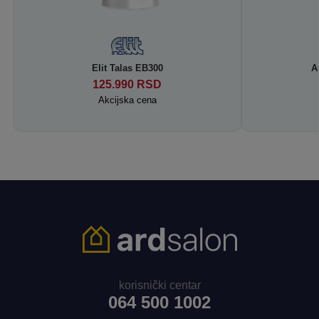
Elit Talas EB300
A
125.990
RSD
Akcijska cena
korisnički centar
064 500 1002