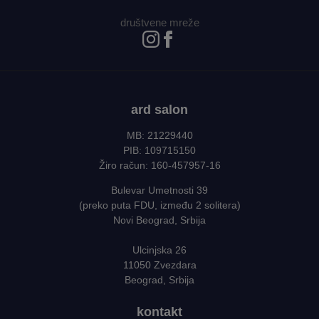
društvene mreže
ard salon
MB: 21229440
PIB: 109715150
Žiro račun: 160-457957-16
Bulevar Umetnosti 39
(preko puta FDU, između 2 solitera)
Novi Beograd, Srbija
Ulcinjska 26
11050 Zvezdara
Beograd, Srbija
kontakt