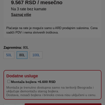
9.567
RSD
/ mesečno
Na 3 rate bez kamate
Saznaj više
Plaćanje na rate je moguće samo u ARD prodajnim salonima. Cena
sadrži PDV i nema skrivenih troškova.
Zapremina:
80L
50L
80L
100L
Dodatne usluge
Montaža bojlera +6.600 RSD
Montaža je trenutno dostupna samo na teritoriji Beograda i
uključuje demontažu starog bojlera.
Dostava, nosači bojlera i brinoks creva nisu uključeni u cenu.