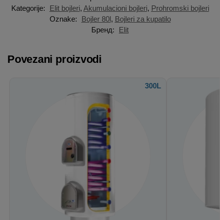
Kategorije:
Elit bojleri
,
Akumulacioni bojleri
,
Prohromski bojleri
Oznake:
Bojler 80l
,
Bojleri za kupatilo
Бренд:
Elit
Povezani proizvodi
300L