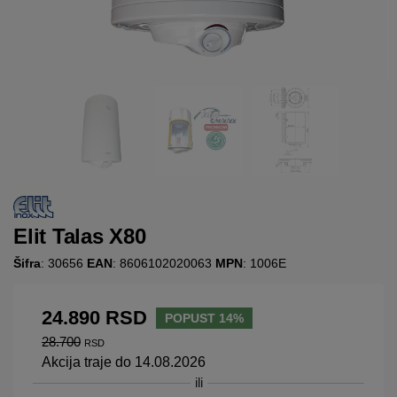
Elit Talas X80
Šifra
: 30656
EAN
: 8606102020063
MPN
: 1006E
24.890
RSD
POPUST 14%
28.700
RSD
Akcija traje do 14.08.2026
ili