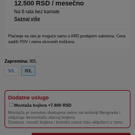
12.500
RSD
/ mesečno
Na 6 rata bez kamate
Saznaj više
Plaćanje na rate je moguće samo u ARD prodajnim salonima. Cena
sadrži PDV i nema skrivenih troškova.
Zapremina:
80L
50L
80L
Dodatne usluge
Montaža bojlera +7.800 RSD
Montaža je trenutno dostupna samo na teritoriji Beograda i
uključuje demontažu starog bojlera.
Dostava, nosači bojlera i brinoks creva nisu uključeni u cenu.