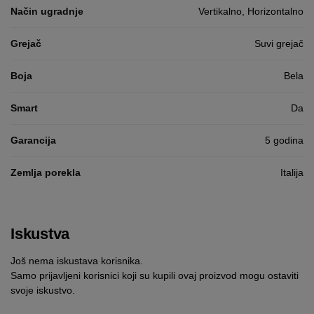
Način ugradnje
Vertikalno, Horizontalno
Grejač
Suvi grejač
Boja
Bela
Smart
Da
Garancija
5 godina
Zemlja porekla
Italija
Iskustva
Još nema iskustava korisnika.
Samo prijavljeni korisnici koji su kupili ovaj proizvod mogu ostaviti
svoje iskustvo.