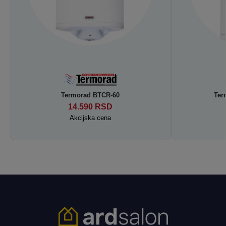
Termorad BTCR-60
Ter
14.590
RSD
Akcijska cena