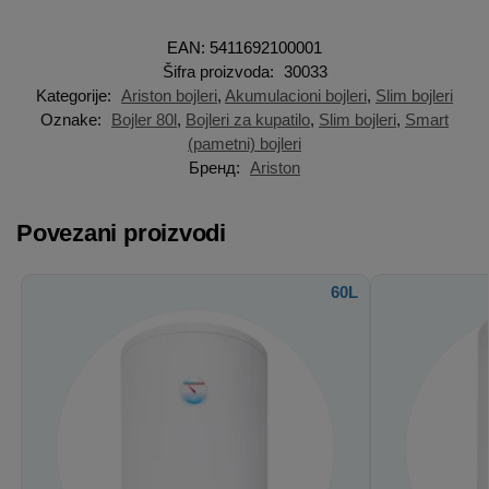
EAN: 5411692100001
Šifra proizvoda:
30033
Kategorije:
Ariston bojleri
,
Akumulacioni bojleri
,
Slim bojleri
Oznake:
Bojler 80l
,
Bojleri za kupatilo
,
Slim bojleri
,
Smart
(pametni) bojleri
Бренд:
Ariston
Povezani proizvodi
60L