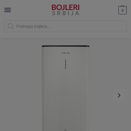
0
Bojleri Srbija
|
Ariston bojleri
|
Ariston Velis Pro Dry Wi-Fi 80