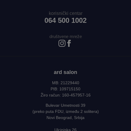
korisnički centar
064 500 1002
društvene mreže
ard salon
MB: 21229440
PIB: 109715150
Žiro račun: 160-457957-16
Bulevar Umetnosti 39
(preko puta FDU, između 2 solitera)
Novi Beograd, Srbija
Ulcinjska 26