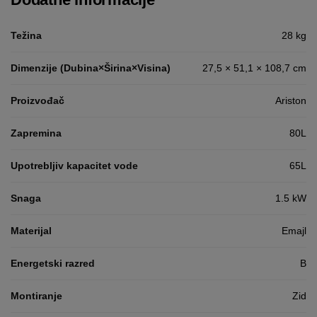
Težina
28 kg
Dimenzije (Dubina×Širina×Visina)
27,5 × 51,1 × 108,7 cm
Proizvođač
Ariston
Zapremina
80L
Upotrebljiv kapacitet vode
65L
Snaga
1.5 kW
Materijal
Emajl
Energetski razred
B
Montiranje
Zid