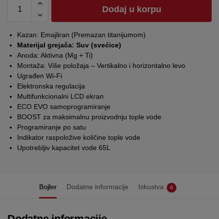
Dodaj u korpu
Kazan: Emajliran (Premazan titanijumom)
Materijal grejača: Suv (svećice)
Anoda: Aktivna (Mg + Ti)
Montaža: Više položaja – Vertikalno i horizontalno levo
Ugrađen Wi-Fi
Elektronska regulacija
Multifunkcionalni LCD ekran
ECO EVO samoprogramiranje
BOOST za maksimalnu proizvodnju tople vode
Programiranje po satu
Indikator raspoložive količine tople vode
Upotrebljiv kapacitet vode 65L
Bojler
Dodatne informacije
Iskustva
0
Dodatne informacije