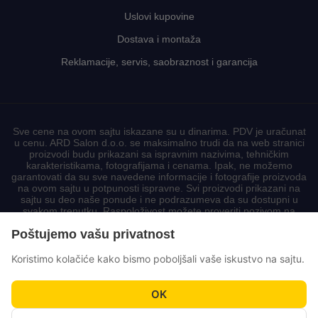
Uslovi kupovine
Dostava i montaža
Reklamacije, servis, saobraznost i garancija
Sve cene na ovom sajtu iskazane su u dinarima. PDV je uračunat
u cenu. ARD Salon d.o.o. se maksimalno trudi da na web stranici
proizvodi budu prikazani sa ispravnim nazivima, tehničkim
karakteristikama, fotografijama i cenama. Ipak, ne možemo
garantovati da su sve navedene informacije i fotografije proizvoda
na ovom sajtu u potpunosti ispravne. Svi proizvodi prikazani na
sajtu su deo naše ponude i ne podrazumeva da su dostupni u
svakom trenutku. Raspoloživost možete proveriti pozivom na
korisnički centar.
Poštujemo vašu privatnost
Koristimo kolačiće kako bismo poboljšali vaše iskustvo na sajtu.
OK